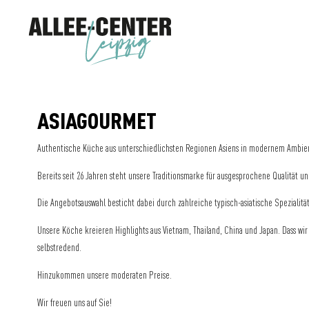
ASIAGOURMET
Authentische Küche aus unterschiedlichsten Regionen Asiens in modernem Ambient
Bereits seit 26 Jahren steht unsere Traditionsmarke für ausgesprochene Qualität und
Die Angebotsauswahl besticht dabei durch zahlreiche typisch-asiatische Spezialitä
Unsere Köche kreieren Highlights aus Vietnam, Thailand, China und Japan. Dass wi
selbstredend.
Hinzukommen unsere moderaten Preise.
Wir freuen uns auf Sie!