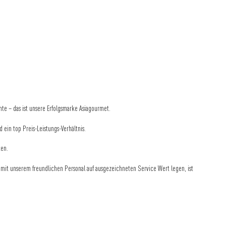
e – das ist unsere Erfolgsmarke Asiagourmet.
 ein top Preis-Leistungs-Verhältnis.
ten.
r mit unserem freundlichen Personal auf ausgezeichneten Service Wert legen, ist