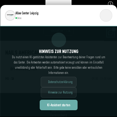
Allee Center Leipzig
Online
CENTERPLAN · 1.OG
HINWEIS ZUR NUTZUNG
NAILS AMERICAN STYLES
Du nutzt einen KI-gestützten Assistenten zur Beantwortung deiner Fragen rund um
das Center. Die Antworten werden automatisiert erzeugt und können im Einzelfall
unvollständig oder fehlerhaft sein. Bitte gebe keine sensiblen oder vertraulichen
ÖFFNUNGSZEITEN
Informationen ein.
MO - SA
09:30 - 19:00 UHR
Datenschutzerklärung
Hinweise zur Nutzung
KI-Assistent starten
Kontakt
Impressum
Datenschutz