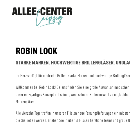
ROBIN LOOK
STARKE MARKEN. HOCHWERTIGE BRILLENGLÄSER. UNGLAU
Ihr Herz schlägt für modische Brillen, starke Marken und hochwertige Brillengläs
Willkommen bei Robin Look! Bei uns finden Sie eine große Auswahl an modischen u
unser einzigartiges Konzept mit ständig wechselnder Brillenauswahl zu unglaublich
Markengläser.
Alle vierzehn Tage treffen in unseren Filialen neue Fassungslieferungen ein mit s
die Sie lieben werden. Erleben Sie in über 50 Filialen herzliche Teams und große Q