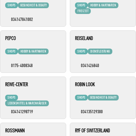
SHOPS
GESUNDHEIT & BEAUTY
SHOPS
HOBBY & HARTWAREN
FREIZEIT
034147841002
PEPCO
REISELAND
SHOPS
HOBBY & HARTWAREN
SHOPS
DIENSTLEISTUNG
0175-4008348
0341426840
REWE-CENTER
ROBIN LOOK
SHOPS
SHOPS
GESUNDHEIT & BEAUTY
LEBENSMITTEL & WARENHÄUSER
034141298719
034135129300
ROSSMANN
RYF OF SWITZERLAND