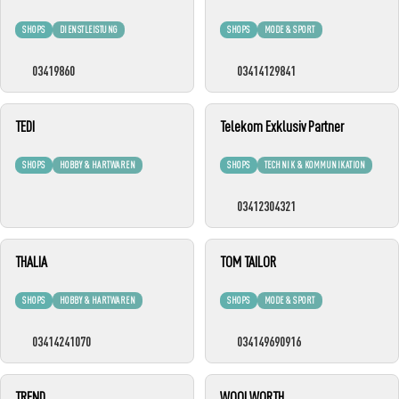
SHOPS
DIENSTLEISTUNG
SHOPS
MODE & SPORT
03419860
03414129841
TEDI
Telekom Exklusiv Partner
SHOPS
HOBBY & HARTWAREN
SHOPS
TECHNIK & KOMMUNIKATION
03412304321
THALIA
TOM TAILOR
SHOPS
HOBBY & HARTWAREN
SHOPS
MODE & SPORT
03414241070
034149690916
TREND
WOOLWORTH