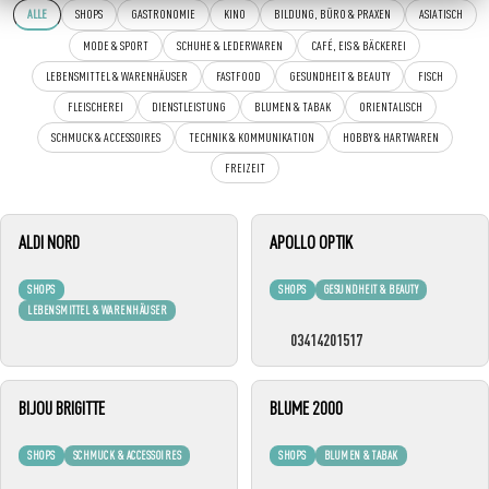
ALLE
SHOPS
GASTRONOMIE
KINO
BILDUNG, BÜRO & PRAXEN
ASIATISCH
MODE & SPORT
SCHUHE & LEDERWAREN
CAFÉ, EIS & BÄCKEREI
LEBENSMITTEL & WARENHÄUSER
FASTFOOD
GESUNDHEIT & BEAUTY
FISCH
FLEISCHEREI
DIENSTLEISTUNG
BLUMEN & TABAK
ORIENTALISCH
SCHMUCK & ACCESSOIRES
TECHNIK & KOMMUNIKATION
HOBBY & HARTWAREN
FREIZEIT
ALDI NORD
APOLLO OPTIK
SHOPS
SHOPS
GESUNDHEIT & BEAUTY
LEBENSMITTEL & WARENHÄUSER
03414201517
BIJOU BRIGITTE
BLUME 2000
SHOPS
SCHMUCK & ACCESSOIRES
SHOPS
BLUMEN & TABAK