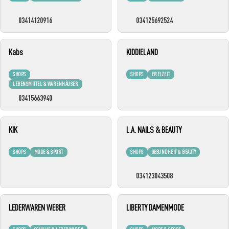
03414120916
034125692524
Kabs
KIDDIELAND
SHOPS
SHOPS
FREIZEIT
LEBENSMITTEL & WARENHÄUSER
03415663940
KIK
L.A. NAILS & BEAUTY
SHOPS
MODE & SPORT
SHOPS
GESUNDHEIT & BEAUTY
034123043508
LEDERWAREN WEBER
LIBERTY DAMENMODE