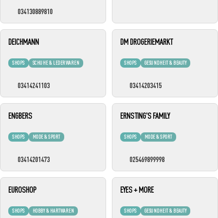
034130889810
DEICHMANN
DM DROGERIEMARKT
SHOPS
SCHUHE & LEDERWAREN
SHOPS
GESUNDHEIT & BEAUTY
03414241103
03414203415
ENGBERS
ERNSTING'S FAMILY
SHOPS
MODE & SPORT
SHOPS
MODE & SPORT
03414201473
025469899998
EUROSHOP
EYES + MORE
SHOPS
HOBBY & HARTWAREN
SHOPS
GESUNDHEIT & BEAUTY