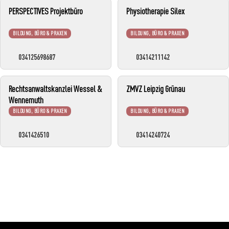
PERSPECTIVES Projektbüro
Physiotherapie Silex
BILDUNG, BÜRO & PRAXEN
BILDUNG, BÜRO & PRAXEN
034125698687
03414211142
Rechtsanwaltskanzlei Wessel &
ZMVZ Leipzig Grünau
Wennemuth
BILDUNG, BÜRO & PRAXEN
BILDUNG, BÜRO & PRAXEN
0341426510
03414240724