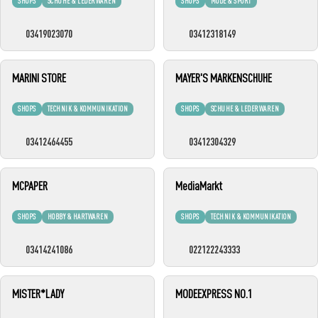
SHOPS
SCHUHE & LEDERWAREN
SHOPS
MODE & SPORT
03419023070
03412318149
MARINI STORE
MAYER'S MARKENSCHUHE
SHOPS
TECHNIK & KOMMUNIKATION
SHOPS
SCHUHE & LEDERWAREN
03412464455
03412304329
MCPAPER
MediaMarkt
SHOPS
HOBBY & HARTWAREN
SHOPS
TECHNIK & KOMMUNIKATION
03414241086
022122243333
MISTER*LADY
MODEEXPRESS NO.1