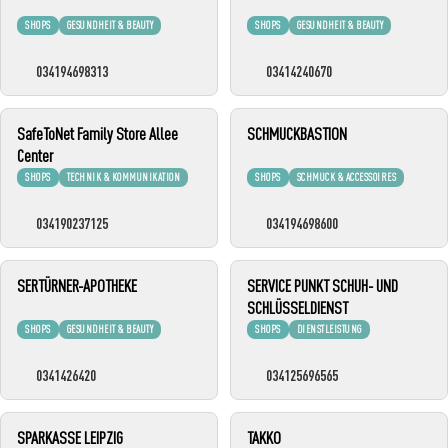
SHOPS
GESUNDHEIT & BEAUTY
SHOPS
GESUNDHEIT & BEAUTY
034194698313
03414240670
SafeToNet Family Store Allee
SCHMUCKBASTION
Center
SHOPS
TECHNIK & KOMMUNIKATION
SHOPS
SCHMUCK & ACCESSOIRES
034190237125
034194698600
SERTÜRNER-APOTHEKE
SERVICE PUNKT SCHUH- UND
SCHLÜSSELDIENST
SHOPS
GESUNDHEIT & BEAUTY
SHOPS
DIENSTLEISTUNG
0341426420
034125696565
SPARKASSE LEIPZIG
TAKKO