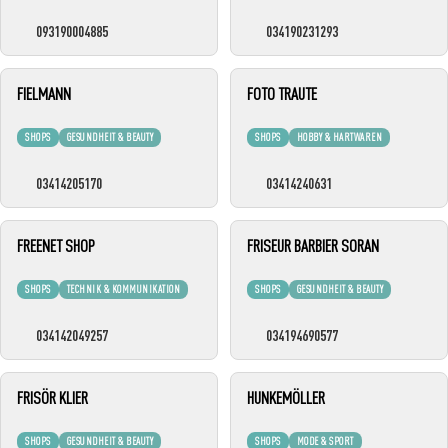
093190004885
034190231293
FIELMANN
FOTO TRAUTE
SHOPS
GESUNDHEIT & BEAUTY
SHOPS
HOBBY & HARTWAREN
03414205170
03414240631
FREENET SHOP
FRISEUR BARBIER SORAN
SHOPS
TECHNIK & KOMMUNIKATION
SHOPS
GESUNDHEIT & BEAUTY
034142049257
034194690577
FRISÖR KLIER
HUNKEMÖLLER
SHOPS
GESUNDHEIT & BEAUTY
SHOPS
MODE & SPORT