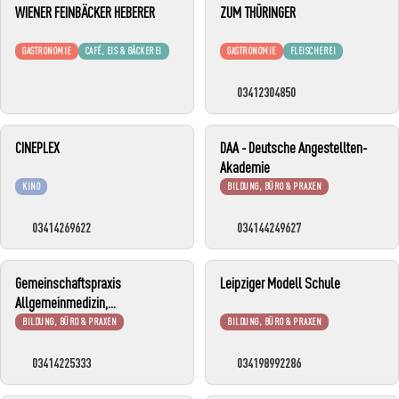
WIENER FEINBÄCKER HEBERER
ZUM THÜRINGER
GASTRONOMIE
CAFÉ, EIS & BÄCKEREI
GASTRONOMIE
FLEISCHEREI
03412304850
CINEPLEX
DAA - Deutsche Angestellten-
Akademie
KINO
BILDUNG, BÜRO & PRAXEN
03414269622
034144249627
Gemeinschaftspraxis
Leipziger Modell Schule
Allgemeinmedizin,
Kinderheilkunde und
BILDUNG, BÜRO & PRAXEN
BILDUNG, BÜRO & PRAXEN
Flugmedizin
03414225333
034198992286