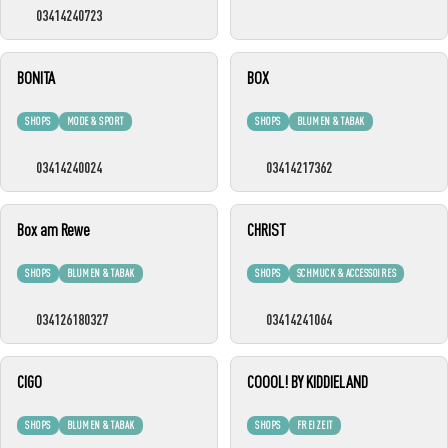
03414240723
BONITA
BOX
SHOPS
MODE & SPORT
SHOPS
BLUMEN & TABAK
03414240024
03414217362
Box am Rewe
CHRIST
SHOPS
BLUMEN & TABAK
SHOPS
SCHMUCK & ACCESSOIRES
034126180327
03414241064
CIGO
COOOL! BY KIDDIELAND
SHOPS
BLUMEN & TABAK
SHOPS
FREIZEIT