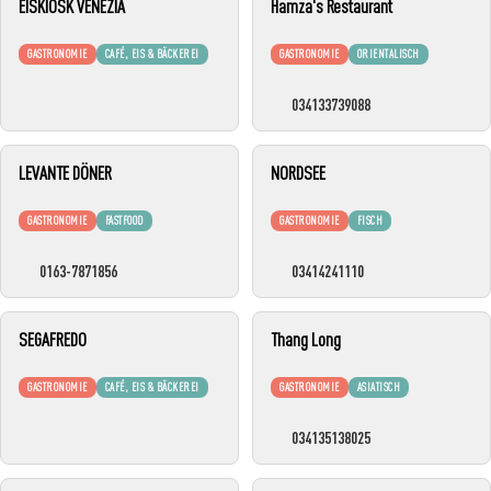
EISKIOSK VENEZIA
Hamza's Restaurant
GASTRONOMIE
CAFÉ, EIS & BÄCKEREI
GASTRONOMIE
ORIENTALISCH
034133739088
LEVANTE DÖNER
NORDSEE
GASTRONOMIE
FASTFOOD
GASTRONOMIE
FISCH
0163-7871856
03414241110
SEGAFREDO
Thang Long
GASTRONOMIE
CAFÉ, EIS & BÄCKEREI
GASTRONOMIE
ASIATISCH
034135138025